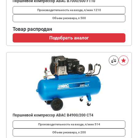
Поршневой компрессор ABAC B7000/500 FT10
Производительность на входе, л/мин
1210
Объем ресивера, л
500
Товар распродан
Подобрать аналог
Поршневой компрессор ABAC B4900/200 CT4
Производительность на входе, л/мин
514
Объем ресивера, л
200