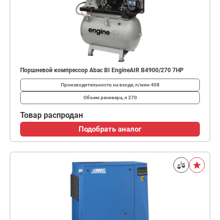
Поршневой компрессор Abac BI EngineAIR B4900/270 7HP
Производительность на входе, л/мин
408
Объем ресивера, л
270
Товар распродан
Подобрать аналог