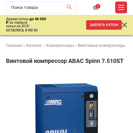
0
Дарим купон
до 46 000
₽
на первый
ЗАБРАТЬ КУПОН
заказ на ВСЕ!
ОСТАЛОСЬ 8 ИЗ 50
Главная
Каталог
Компрессоры
Винтовые компрессоры
В
Винтовой компрессор ABAC Spinn 7.510ST
Продукция
Гарантия
Доставк
сертифицирована
1 год
от 2 дне
ар
продан
имальная
ма заказа
00 рублей