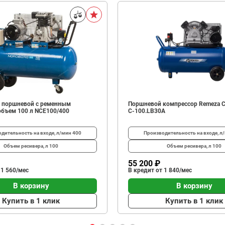
 поршневой с ременным
Поршневой компрессор Remeza 
объем 100 л NCE100/400
С-100.LB30A
дительность на входе, л/мин
400
Производительность на входе, л
Объем ресивера, л
100
Объем ресивера, л
100
55 200 ₽
 1 560/мес
В кредит от 1 840/мес
В корзину
В корзину
Купить в 1 клик
Купить в 1 клик