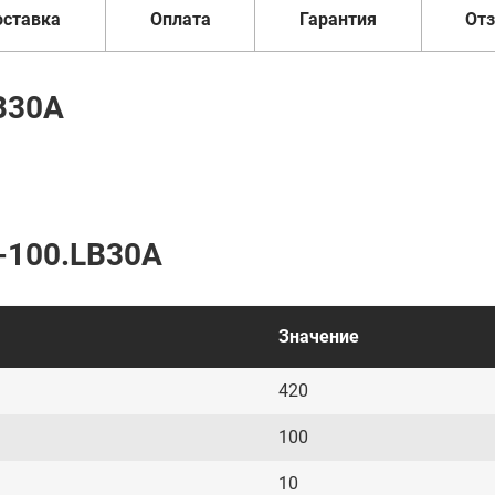
оставка
Оплата
Гарантия
От
B30A
-100.LB30A
Значение
420
100
10