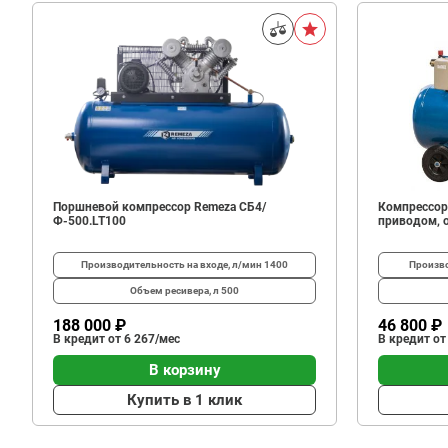
55
200
В корзину
₽
Поршневой компрессор Remeza СБ4/
Компрессор
Ф-500.LT100
приводом, 
Производительность на входе, л/мин
1400
Произво
Объем ресивера, л
500
188 000 ₽
46 800 ₽
В кредит от 6 267/мес
В кредит от
В корзину
Купить в 1 клик