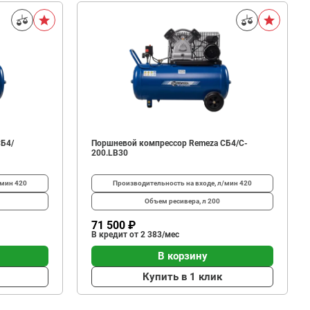
СБ4/
Поршневой компрессор Remeza СБ4/C-
200.LB30
/мин
420
Производительность на входе, л/мин
420
Объем ресивера, л
200
71 500 ₽
В кредит от 2 383/мес
В корзину
Купить в 1 клик