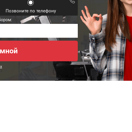
Позвоните по телефону
бором:
ых