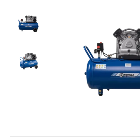
55
200
₽
Добавить в корзину
Купить в 1 клик
В кредит от 1 840 руб/
мес
Гарантия
Доставка
Удобная
1 год
от 2 дней
оплата