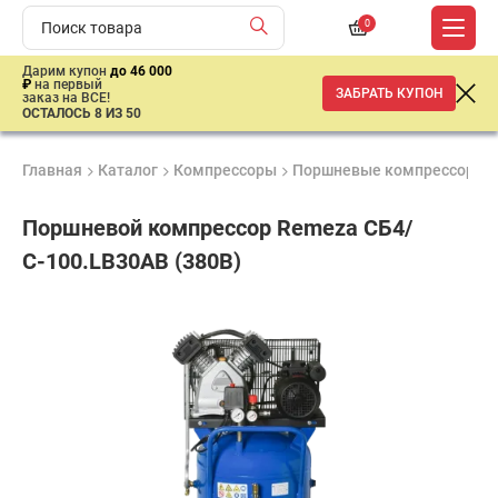
0
Дарим купон
до 46 000
₽
на первый
ЗАБРАТЬ КУПОН
заказ на ВСЕ!
ОСТАЛОСЬ 8 ИЗ 50
Главная
Каталог
Компрессоры
Поршневые компрессоры
Поршневой компрессор Remeza СБ4/
С-100.LB30АВ (380В)
Удобные
Гарантия
Доставка
способы
1 год
от 2 дней
67
оплаты
600
₽