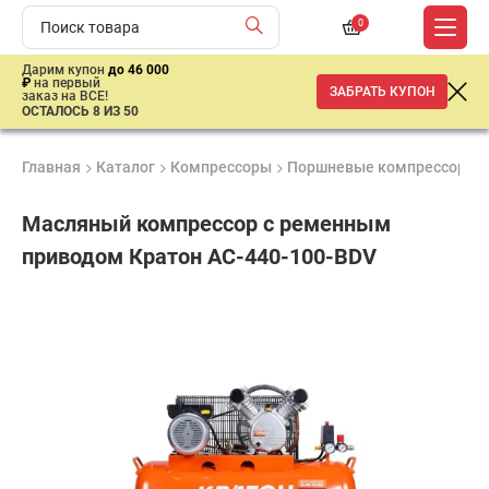
0
Дарим купон
до 46 000
₽
на первый
ЗАБРАТЬ КУПОН
заказ на ВСЕ!
ОСТАЛОСЬ 8 ИЗ 50
Главная
Каталог
Компрессоры
Поршневые компрессоры
Масляный компрессор с ременным
приводом Кратон AC-440-100-BDV
Удобные
Гарантия
Доставка
способы
1 год
от 2 дней
44
оплаты
790
₽