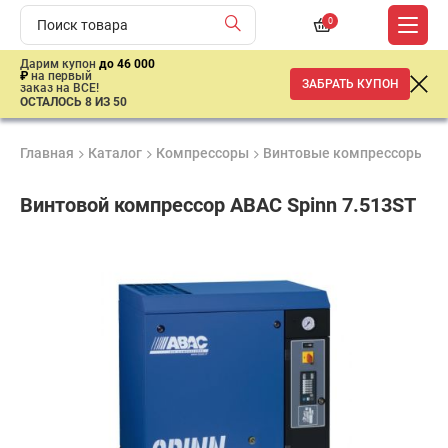
0
Дарим купон
до 46 000
₽
на первый
ЗАБРАТЬ КУПОН
заказ на ВСЕ!
ОСТАЛОСЬ 8 ИЗ 50
Главная
Каталог
Компрессоры
Винтовые компрессоры
В
Винтовой компрессор ABAC Spinn 7.513ST
Продукция
Гарантия
Доставк
сертифицирована
1 год
от 2 дне
ар
продан
имальная
ма заказа
00 рублей