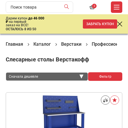
0
Дарим купон
до 46 000
₽
на первый
ЗАБРАТЬ КУПОН
заказ на ВСЕ!
ОСТАЛОСЬ 8 ИЗ 50
Главная
Каталог
Верстаки
Профессиональн
Слесарные столы Верстакофф
Сначала дешевле
Фильтр
Сначала дешевле
Сначала дороже