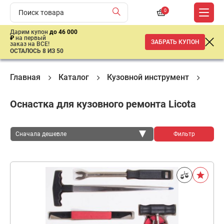
0
Дарим купон
до 46 000
₽
на первый
ЗАБРАТЬ КУПОН
заказ на ВСЕ!
ОСТАЛОСЬ 8 ИЗ 50
Главная
Каталог
Кузовной инструмент
Обо
Оснастка для кузовного ремонта Licota
Сначала дешевле
Фильтр
Сначала дешевле
Сначала дороже