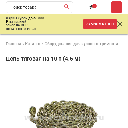
0
Дарим купон
до 46 000
₽
на первый
ЗАБРАТЬ КУПОН
заказ на ВСЕ!
ОСТАЛОСЬ 8 ИЗ 50
Главная
Каталог
Оборудование для кузовного ремонта
Ак
Цепь тяговая на 10 т (4.5 м)
Продукция
Гарантия
Доставк
сертифицирована
до 3 лет
от 2 дне
12
382
₽
имальная
ма заказа