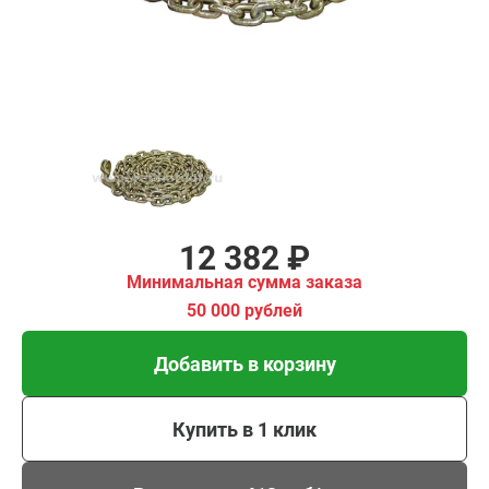
00 рублей
Добавить в корзину
Купить в 1 клик
В кредит от 413 руб/
мес
12 382 ₽
Минимальная сумма заказа
50 000 рублей
Добавить в корзину
Купить в 1 клик