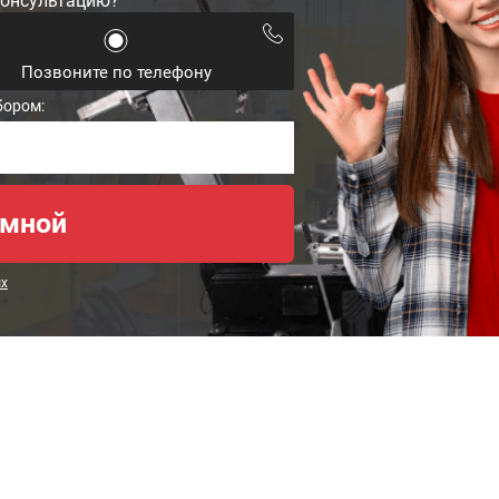
консультацию?
Позвоните по телефону
бором:
ых