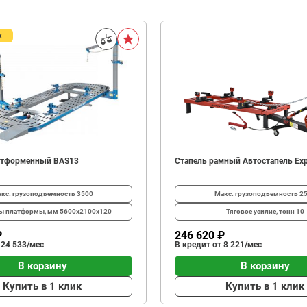
ж
атформенный BAS13
Стапель рамный Автостапель Exp
кс. грузоподъемность
3500
Макс. грузоподъемность
2
ты платформы, мм
5600х2100x120
Тяговое усилие, тонн
10
₽
246 620 ₽
 24 533/мес
В кредит от 8 221/мес
В корзину
В корзину
Купить в 1 клик
Купить в 1 клик