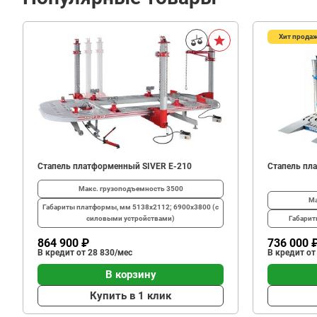
Хит прода
34
200
В корзину
₽
Стапель платформенный SIVER E-210
Стапель пл
Макс. грузоподъемность
3500
Ма
Габариты платформы, мм
5138х2112; 6900х3800 (с
силовыми устройствами)
Габари
864 900 ₽
736 000 
В кредит от 28 830/мес
В кредит от
В корзину
Купить в 1 клик