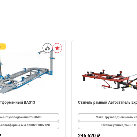
ж
атформенный BAS13
Стапель рамный Автостапель Exp
кс. грузоподъемность
3500
Макс. грузоподъемность
2
ты платформы, мм
5600х2100x120
Тяговое усилие, тонн
10
₽
246 620 ₽