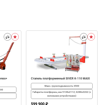
ress+
Стапель платформенный SIVER К-110 MAXI
Макс. грузоподъемность
3500
500
Габариты платформы, мм
5138х2112; 6288х3262 (с
силовыми устройствами)
599 900 ₽