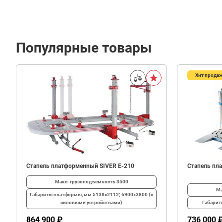
Популярные товары
Хит прода
1
260
В корзину
₽
Стапель платформенный SIVER E-210
Стапель пл
Макс. грузоподъемность
3500
Ма
Габариты платформы, мм
5138х2112; 6900х3800 (с
силовыми устройствами)
Габари
864 900 ₽
736 000 