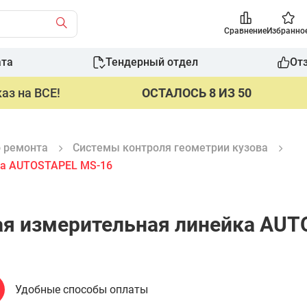
Сравнение
Избранно
ата
Тендерный отдел
От
аз на ВСЕ!
ОСТАЛОСЬ 8 ИЗ 50
о ремонта
Системы контроля геометрии кузова
ка AUTOSTAPEL MS-16
ая измерительная линейка AU
Удобные способы оплаты