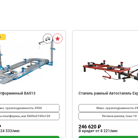
ж
атформенный BAS13
Стапель рамный Автостапель Exp
кс. грузоподъемность
3500
Макс. грузоподъемность
2
ты платформы, мм
5600х2100x120
Тяговое усилие, тонн
10
₽
246 620 ₽
 24 533/мес
В кредит от 8 221/мес