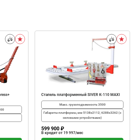
ress+
Стапель платформенный SIVER К-110 MAXI
Макс. грузоподъемность
3500
500
Габариты платформы, мм
5138х2112; 6288х3262 (с
силовыми устройствами)
599 900 ₽
В кредит от 19 997/мес