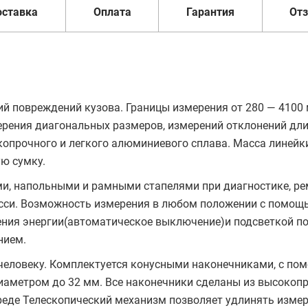
оставка
Оплата
Гарантия
От
ий повреждений кузова. Границы измерения от 280 — 4100
ерения диагональных размеров, измерений отклонений дл
копрочного и легкого алюминиевого сплава. Масса линейк
ую сумку.
и, напольными и рамными стапелями при диагностике, ре
асси. Возможность измерения в любом положении с помощ
ения энергии(автоматическое выключение)и подсветкой п
нием.
человеку. Комплектуется конусными наконечниками, с п
иаметром до 32 мм. Все наконечники сделаны из высокоп
реде Телескопический механизм позволяет удлинять изме