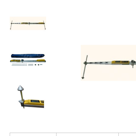
62
600
₽
Добавить в корзину
Купить в 1 клик
В кредит от 2 087 руб/
мес
Гарантия
Доставка
Удобная
1 год
от 2 дней
оплата