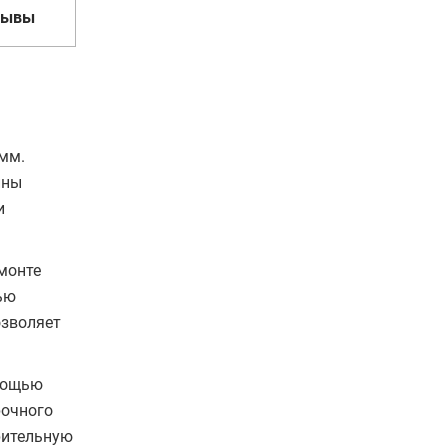
зывы
 мм.
ины
и
монте
ью
озволяет
омощью
рочного
рительную