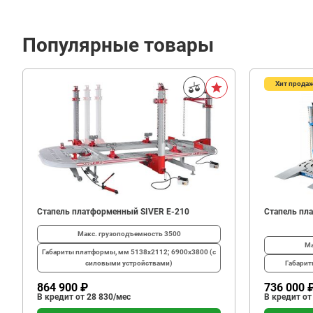
Популярные товары
Хит прода
62
600
В корзину
₽
Стапель платформенный SIVER E-210
Стапель пл
Макс. грузоподъемность
3500
Ма
Габариты платформы, мм
5138х2112; 6900х3800 (с
силовыми устройствами)
Габари
864 900 ₽
736 000 
В кредит от 28 830/мес
В кредит от