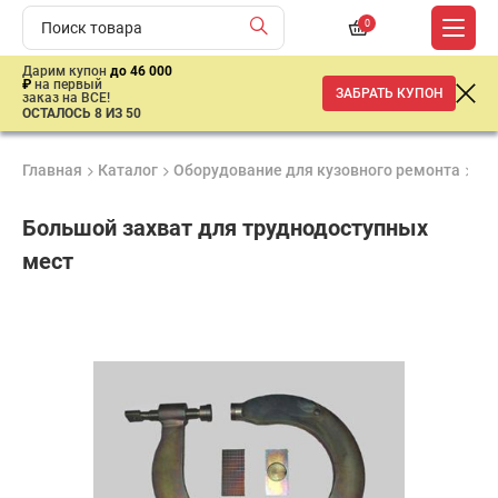
0
Дарим купон
до 46 000
₽
на первый
ЗАБРАТЬ КУПОН
заказ на ВСЕ!
ОСТАЛОСЬ 8 ИЗ 50
Главная
Каталог
Оборудование для кузовного ремонта
Ак
Большой захват для труднодоступных
мест
Удобные
Гарантия
Доставка
способы
до 3 лет
от 2 дней
35
оплаты
900
₽