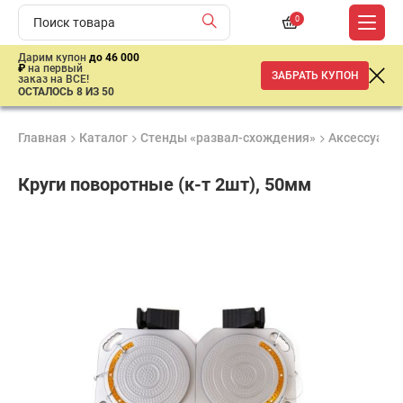
0
Дарим купон
до 46 000
₽
на первый
ЗАБРАТЬ КУПОН
заказ на ВСЕ!
ОСТАЛОСЬ 8 ИЗ 50
Главная
Каталог
Стенды «развал-схождения»
Аксессуары 
Круги поворотные (к-т 2шт), 50мм
Продукция
Гарантия
Доставк
сертифицирована
до 3 лет
от 2 дне
26
505
₽
имальная
ма заказа