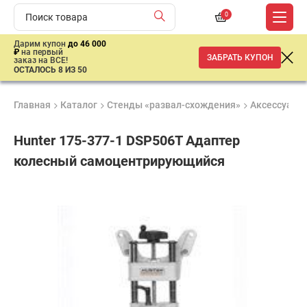
0
Дарим купон
до 46 000
₽
на первый
ЗАБРАТЬ КУПОН
заказ на ВСЕ!
ОСТАЛОСЬ 8 ИЗ 50
Главная
Каталог
Стенды «развал-схождения»
Аксессуары 
Hunter 175-377-1 DSP506T Адаптер
колесный самоцентрирующийся
Удобные
Гарантия
Доставка
способы
1 год
от 2 дней
ар
оплаты
продан
Подобрать аналог