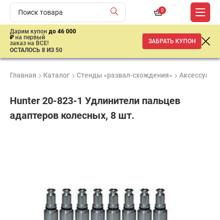
0
Дарим купон
до 46 000
₽
на первый
ЗАБРАТЬ КУПОН
заказ на ВСЕ!
ОСТАЛОСЬ 8 ИЗ 50
Главная
Каталог
Стенды «развал-схождения»
Аксессуары 
Hunter 20-823-1 Удлинители пальцев
адаптеров колесных, 8 шт.
Удобные
Гарантия
Доставка
способы
до 3 лет
от 2 дней
36
оплаты
197
₽