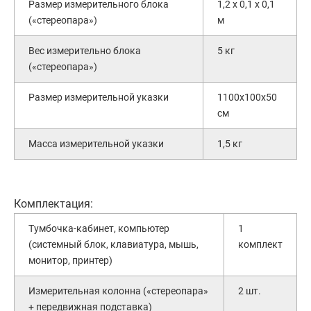
Размер измерительного блока
1,2 х 0,1 х 0,1
(«стереопара»)
м
Вес измерительно блока
5 кг
(«стереопара»)
Размер измерительной указки
1100х100х50
см
Масса измерительной указки
1,5 кг
Комплектация:
Тумбочка-кабинет, компьютер
1
(системный блок, клавиатура, мышь,
комплект
монитор, принтер)
Измерительная колонна («стереопара»
2 шт.
+ передвижная подставка)