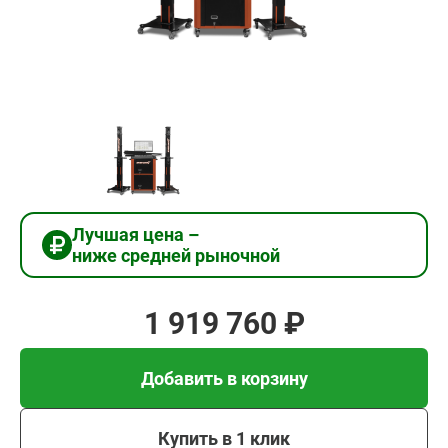
1
919
760
₽
Добавить в корзину
Лучшая цена –
ниже средней рыночной
Купить в 1 клик
1 919 760 ₽
В кредит от 63 992 руб/
мес
Добавить в корзину
Купить в 1 клик