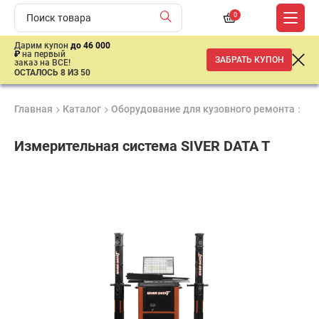
0
Дарим купон
до 46 000
₽
на первый
ЗАБРАТЬ КУПОН
заказ на ВСЕ!
ОСТАЛОСЬ 8 ИЗ 50
Главная
Каталог
Оборудование для кузовного ремонта
Си
Измерительная система SIVER DATA T
Продукция
Гарантия
Доставк
Лучшая
сертифицирована
1 год
от 2 дне
цена
–
ниже
средней
рыночной