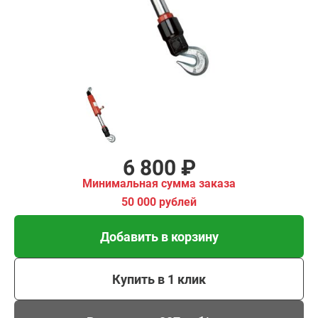
00 рублей
Добавить в корзину
Купить в 1 клик
В кредит от 227 руб/
мес
6 800 ₽
Минимальная сумма заказа
50 000 рублей
Добавить в корзину
Купить в 1 клик