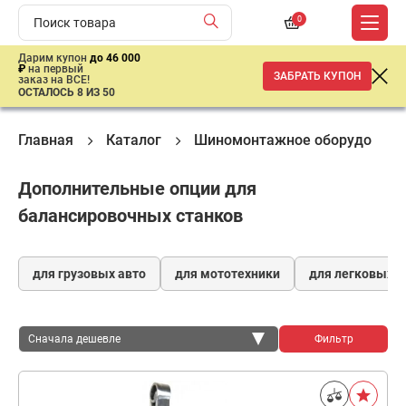
0
Дарим купон
до 46 000
₽
на первый
ЗАБРАТЬ КУПОН
заказ на ВСЕ!
ОСТАЛОСЬ 8 ИЗ 50
Главная
Каталог
Шиномонтажное оборудовани
Дополнительные опции для
балансировочных станков
для грузовых авто
для мототехники
для легковых а
Сначала дешевле
Фильтр
Сначала дешевле
Сначала дороже