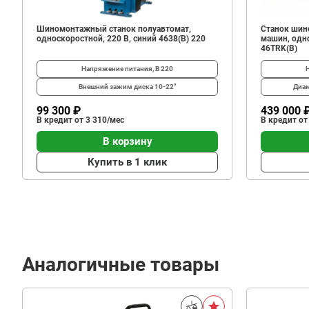
Шиномонтажный станок полуавтомат,
Станок шин
односкоростной, 220 В, синий 4638(B) 220
машин, одно
46TRK(B)
Напряжение питания, В
220
Внешний зажим диска
10-22"
Диам
99 300 ₽
439 000 
В кредит от 3 310/мес
В кредит от
В корзину
Купить в 1 клик
Аналогичные товары