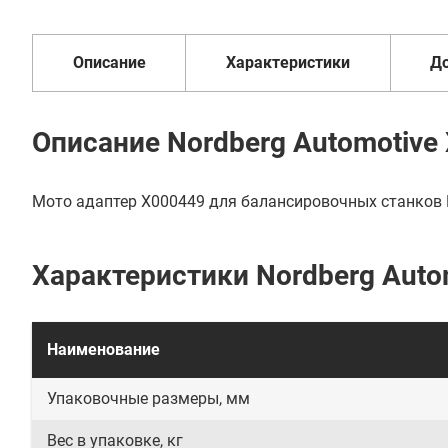
В кредит от 1 287 руб/
до 3 лет
от 2 дней
оплата
мес
Описание
Характеристики
Д
Описание Nordberg Automotive
Мото адаптер X000449 для балансировочных станков N
Характеристики Nordberg Auto
Наименование
Упаковочные размеры, мм
Вес в упаковке, кг