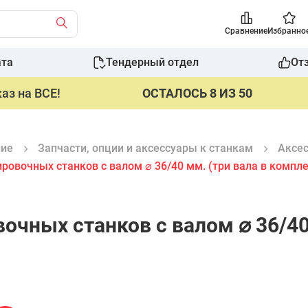
Сравнение
Избранно
ата
Тендерный отдел
От
аз на ВСЕ!
ОСТАЛОСЬ 8 ИЗ 50
ние
Запчасти, опции и аксeссуары к станкам
Аксес
ровочных станков с валом ⌀ 36/40 мм. (три вала в компле
очных станков с валом ⌀ 36/40 