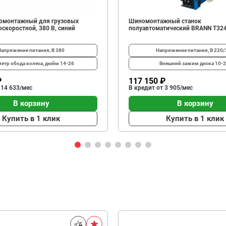
омонтажный для грузовых
Шиномонтажный станок
скоростной, 380 В, синий
полуавтоматический BRANN T32
Напряжение питания, В
380
Напряжение питания, В
220/
етр обода колеса, дюйм
14-26
Внешний зажим диска
10-2
₽
117 150 ₽
 14 633/мес
В кредит от 3 905/мес
В корзину
В корзину
Купить в 1 клик
Купить в 1 клик