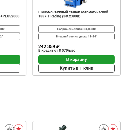
Шиномонтажный станок автоматический
4+PLUS2000
1887IT Racing (3Ф.х380В)
380
Напряжение питания, В
380
2"
Внешний зажим диска
13-24"
242 359 ₽
В кредит от 8 079/мес
В корзину
Купить в 1 клик