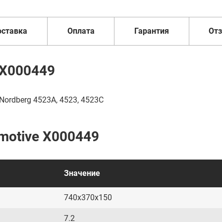
оставка
Оплата
Гарантия
От
 X000449
ordberg 4523A, 4523, 4523C
motive X000449
Значение
740x370x150
7.2