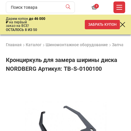
0
Дарим купон
до 46 000
₽
на первый
ЗАБРАТЬ КУПОН
заказ на ВСЕ!
ОСТАЛОСЬ 8 ИЗ 50
Главная
Каталог
Шиномонтажное оборудование
Запчасти,
Кронциркуль для замера ширины диска
NORDBERG Артикул: TB-S-0100100
Удобные
Гарантия
Доставка
способы
до 3 лет
от 2 дней
1
оплаты
300
₽