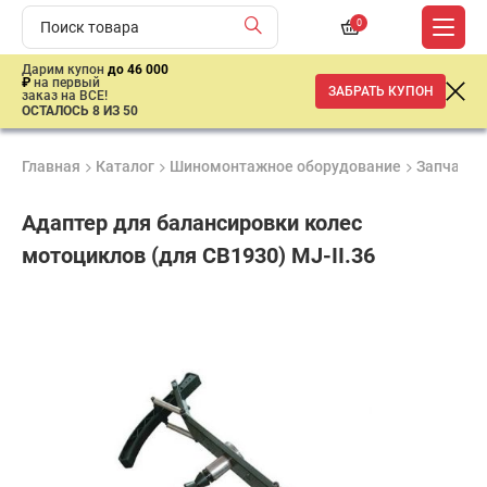
0
Дарим купон
до 46 000
₽
на первый
ЗАБРАТЬ КУПОН
заказ на ВСЕ!
ОСТАЛОСЬ 8 ИЗ 50
Главная
Каталог
Шиномонтажное оборудование
Запчасти,
Адаптер для балансировки колес
мотоциклов (для CB1930) MJ-II.36
Гарантия
Продукция
Доставк
6
сертифицирована
от 2 дне
43
месяцев
165
₽