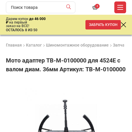
0
Дарим купон
до 46 000
₽
на первый
ЗАБРАТЬ КУПОН
заказ на ВСЕ!
ОСТАЛОСЬ 8 ИЗ 50
Главная
Каталог
Шиномонтажное оборудование
Запчасти,
Мото адаптер TB-M-0100000 для 4524E с
валом диам. 36мм Артикул: TB-M-0100000
Удобные
Гарантия
Доставка
способы
до 3 лет
от 2 дней
ар
оплаты
продан
имальная
ма заказа