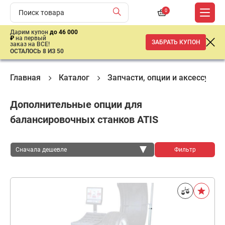
0
Дарим купон
до 46 000
₽
на первый
ЗАБРАТЬ КУПОН
заказ на ВСЕ!
ОСТАЛОСЬ 8 ИЗ 50
Главная
Каталог
Запчасти, опции и аксeссуары
Дополнительные опции для
балансировочных станков ATIS
Сначала дешевле
Фильтр
Сначала дешевле
Сначала дороже