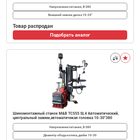
Напряжение питания, В
380
Внешний зажим диска
10-24"
Товар распродан
Подобрать аналог
Шиномонтажный станок M&B TC555 SL4 Автоматический,
центральный зажим,автоматичекая головка 10-30"380
Напряжение питания, В
380
Диаметр обода колеса, дюйм
10-30