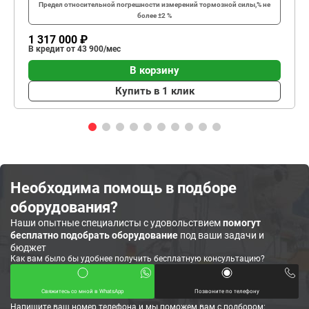
Предел относительной погрешности измерений тормозной силы,%
не
более ±2 %
1 317 000 ₽
В кредит от 43 900/мес
В корзину
Купить в 1 клик
Необходима помощь в подборе
оборудования?
Наши опытные специалисты с удовольствием
помогут
бесплатно подобрать оборудование
под ваши задачи и
бюджет
Как вам было бы удобнее получить бесплатную консультацию?
Свяжитесь со мной в WhatsApp
Позвоните по телефону
Напишите ваш номер телефона и мы поможем вам с подбором: