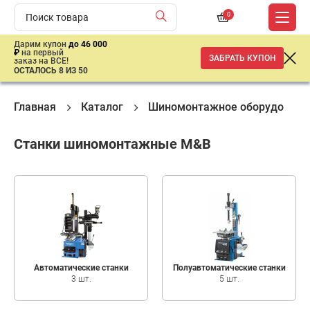
0
Дарим купон
до 46 000
₽
на первый
ЗАБРАТЬ КУПОН
заказ на ВСЕ!
ОСТАЛОСЬ 8 ИЗ 50
Главная
Каталог
Шиномонтажное оборудовани
Станки шиномонтажные M&B
Автоматические станки
Полуавтоматические станки
3 шт.
5 шт.