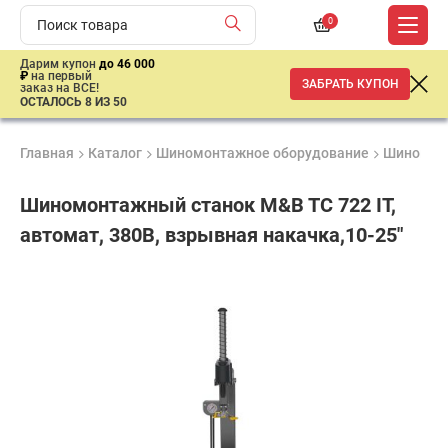
0
Дарим купон
до 46 000
₽
на первый
ЗАБРАТЬ КУПОН
заказ на ВСЕ!
ОСТАЛОСЬ 8 ИЗ 50
Главная
Каталог
Шиномонтажное оборудование
Шиномон
Шиномонтажный станок M&B TC 722 IT,
автомат, 380В, взрывная накачка,10-25"
Удобные
Гарантия
Доставка
способы
1 год
от 2 дней
ар
оплаты
продан
Подобрать аналог