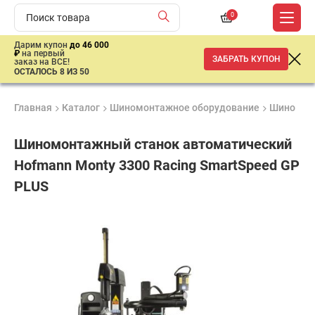
0
Дарим купон
до 46 000
₽
на первый
ЗАБРАТЬ КУПОН
заказ на ВСЕ!
ОСТАЛОСЬ 8 ИЗ 50
Главная
Каталог
Шиномонтажное оборудование
Шиномон
Шиномонтажный станок автоматический
Hofmann Monty 3300 Racing SmartSpeed GP
PLUS
Удобные
Гарантия
Доставка
способы
Лучшая
1 год
от 2 дней
оплаты
цена
–
ниже
средней
рыночной