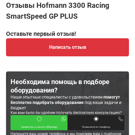
Отзывы Hofmann 3300 Racing
SmartSpeed GP PLUS
Оставьте первый отзыв!
Написать отзыв
Необходима помощь в подборе
оборудования?
Наши опытные специалисты с удовольствием
помогут
бесплатно подобрать оборудование
под ваши задачи и
бюджет
Как вам было бы удобнее получить бесплатную консультацию?
Свяжитесь со мной в WhatsApp
Позвоните по телефону
Напишите ваш номер телефона и мы поможем вам с подбором: