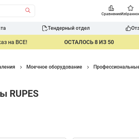
Сравнение
Избранно
ата
Тендерный отдел
От
аз на ВСЕ!
ОСТАЛОСЬ 8 ИЗ 50
аления
Моечное оборудование
Профессиональны
сы RUPES