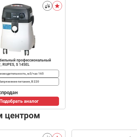
бильный профессиональный
т, RUPES, S 145EL
изводительность, м3/час
165
Напряжение питания, В
220
спродан
Подобрать аналог
м центром