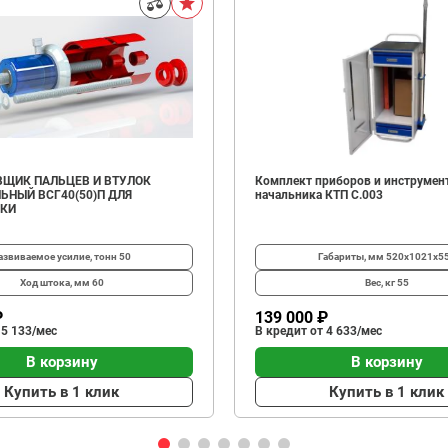
ЩИК ПАЛЬЦЕВ И ВТУЛОК
Комплект приборов и инструмен
ЬНЫЙ ВСГ40(50)П ДЛЯ
начальника КТП C.003
ИКИ
азвиваемое усилие, тонн
50
Габариты, мм
520х1021х5
Ход штока, мм
60
Вес, кг
55
₽
139 000 ₽
 5 133/мес
В кредит от 4 633/мес
В корзину
В корзину
Купить в 1 клик
Купить в 1 клик