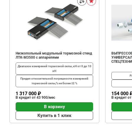
Низкопольный модульный тормозной стенд
ВЫПРЕССОВ
ЛТК-М3500 с аппарелями
УНИВЕРСАЛ
СПЕЦТЕХН
Диапазон измерений тормозной силы, кН
от 0 до 10
кН
Р
Предел относительной погрешности измерений
тормозной силы,%
не более ±2 %
1 317 000 ₽
154 000 
В кредит от 43 900/мес
В кредит от
В корзину
Купить в 1 клик