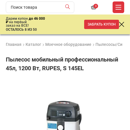
0
Дарим купон
до 46 000
₽
на первый
ЗАБРАТЬ КУПОН
заказ на ВСЕ!
ОСТАЛОСЬ 8 ИЗ 50
Главная
Каталог
Моечное оборудование
Пылесосы/Систе
Пылесос мобильный профессиональный
45л, 1200 Вт, RUPES, S 145EL
Удобные
Гарантия
Доставка
способы
1 год
от 2 дней
ар
оплаты
продан
Подобрать аналог