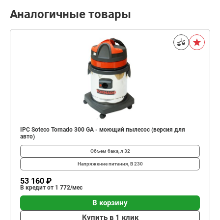
Аналогичные товары
IPC Soteco Tornado 300 GA - моющий пылесос (версия для
авто)
Объем бака, л
32
Напряжение питания, В
230
53 160 ₽
В кредит от 1 772/мес
В корзину
Купить в 1 клик