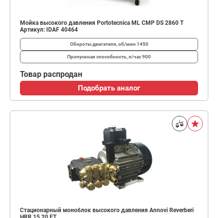
Мойка высокого давления Portotecnica ML CMP DS 2860 T
Артикул: IDAF 40464
Обороты двигателя, об/мин
1450
Пропускная способность, л/час
900
Товар распродан
Подобрать аналог
Стационарный моноблок высокого давления Annovi Reverberi
HRR 15.20 ET