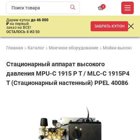
0
Дарим купон
до 46 000
₽
на первый
ЗАБРАТЬ КУПОН
заказ на ВСЕ!
ОСТАЛОСЬ 8 ИЗ 50
Главная
Каталог
Моечное оборудование
Мойки высокого 
Стационарный аппарат высокого
давления MPU-C 1915 P T / MLC-C 1915P4
T (Стационарный настенный) PPEL 40086
Удобные
Гарантия
Доставка
способы
2 года
от 2 дней
ар
оплаты
продан
имальная