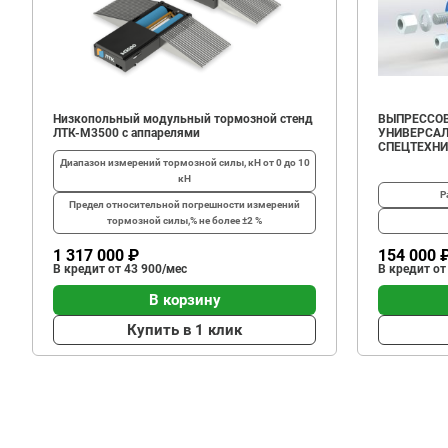
Низкопольный модульный тормозной стенд
ВЫПРЕССОВ
ЛТК-М3500 с аппарелями
УНИВЕРСАЛ
СПЕЦТЕХН
Диапазон измерений тормозной силы, кН
от 0 до 10
кН
Р
Предел относительной погрешности измерений
тормозной силы,%
не более ±2 %
1 317 000 ₽
154 000 
В кредит от 43 900/мес
В кредит от
В корзину
Купить в 1 клик