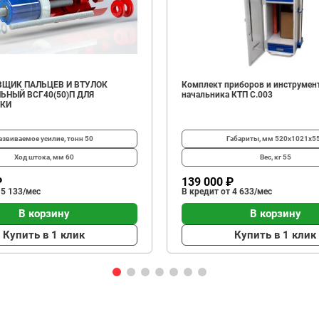
ЩИК ПАЛЬЦЕВ И ВТУЛОК
Комплект приборов и инструмен
ЬНЫЙ ВСГ40(50)П ДЛЯ
начальника КТП C.003
ИКИ
азвиваемое усилие, тонн
50
Габариты, мм
520х1021х5
Ход штока, мм
60
Вес, кг
55
₽
139 000 ₽
 5 133/мес
В кредит от 4 633/мес
В корзину
В корзину
Купить в 1 клик
Купить в 1 клик