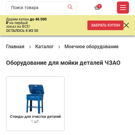
0
Дарим купон
до 46 000
₽
на первый
ЗАБРАТЬ КУПОН
заказ на ВСЕ!
ОСТАЛОСЬ 8 ИЗ 50
Главная
Каталог
Моечное оборудование
Мо
Оборудование для мойки деталей ЧЗАО
Стенды для очистки деталей
1 шт.