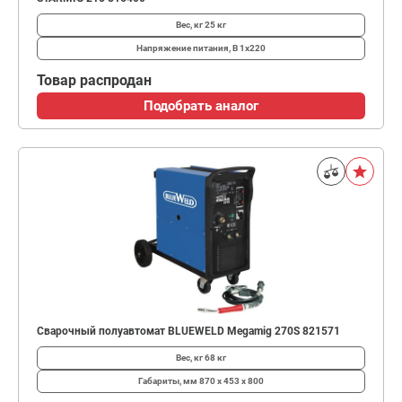
Вес, кг
25 кг
Напряжение питания, В
1х220
Товар распродан
Подобрать аналог
Сварочный полуавтомат BLUEWELD Megamig 270S 821571
Вес, кг
68 кг
Габариты, мм
870 х 453 х 800