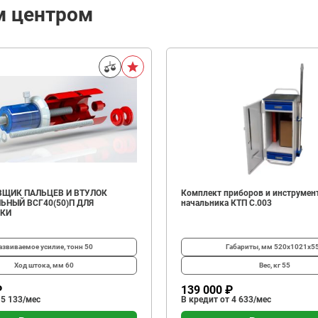
м центром
ЩИК ПАЛЬЦЕВ И ВТУЛОК
Комплект приборов и инструмен
ЬНЫЙ ВСГ40(50)П ДЛЯ
начальника КТП C.003
ИКИ
азвиваемое усилие, тонн
50
Габариты, мм
520х1021х5
Ход штока, мм
60
Вес, кг
55
₽
139 000 ₽
 5 133/мес
В кредит от 4 633/мес