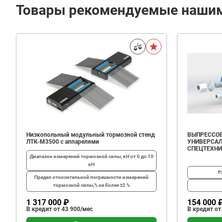
Товары рекомендуемые наши
Низкопольный модульный тормозной стенд
ВЫПРЕССОВ
ЛТК-М3500 с аппарелями
УНИВЕРСАЛ
СПЕЦТЕХН
Диапазон измерений тормозной силы, кН
от 0 до 10
кН
Р
Предел относительной погрешности измерений
тормозной силы,%
не более ±2 %
1 317 000 ₽
154 000 
В кредит от 43 900/мес
В кредит от