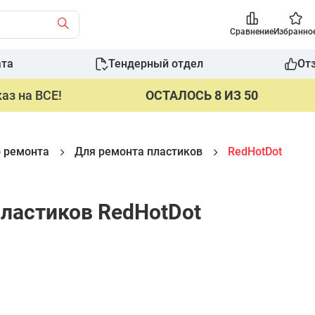
Сравнение
Избранно
ата
Тендерный отдел
От
аз на ВСЕ!
ОСТАЛОСЬ 8 ИЗ 50
о ремонта
Для ремонта пластиков
RedHotDot
ластиков RedHotDot