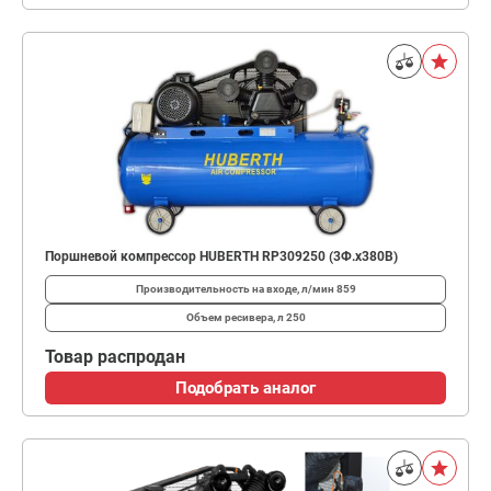
Поршневой компрессор HUBERTH RP309250 (3Ф.х380В)
Производительность на входе, л/мин
859
Объем ресивера, л
250
Товар распродан
Подобрать аналог