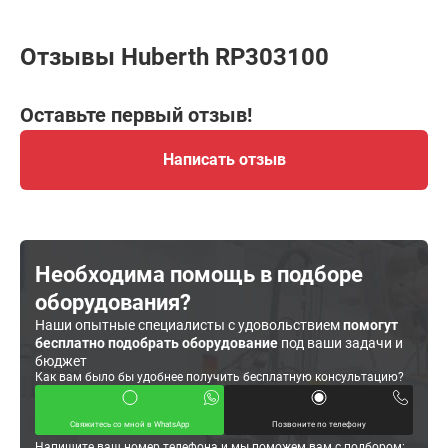
Отзывы Huberth RP303100
Оставьте первый отзыв!
Написать отзыв
Необходима помощь в подборе
оборудования?
Наши опытные специалисты с удовольствием
помогут
бесплатно подобрать оборудование
под ваши задачи и
бюджет
Как вам было бы удобнее получить бесплатную консультацию?
Свяжитесь со мной в WhatsApp
Позвоните по телефону
Напишите ваш номер телефона и мы поможем вам с подбором: