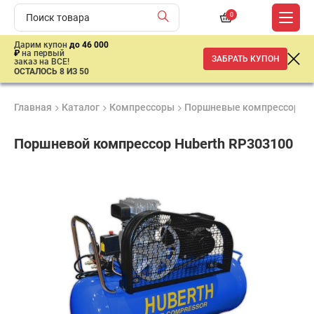
0
Дарим купон
до 46 000
₽
на первый
ЗАБРАТЬ КУПОН
заказ на ВСЕ!
ОСТАЛОСЬ 8 ИЗ 50
Главная
Каталог
Компрессоры
Поршневые компрессоры
Поршневой компрессор Huberth RP303100
Удобные
Гарантия
Доставка
способы
1 год
от 2 дней
ар
оплаты
продан
имальная
ма заказа
00 рублей