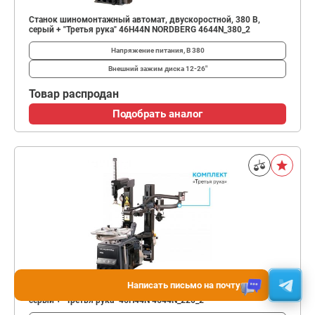
Станок шиномонтажный автомат, двускоростной, 380 В,
серый + "Третья рука" 46H44N NORDBERG 4644N_380_2
Напряжение питания, В
380
Внешний зажим диска
12-26"
Товар распродан
Подобрать аналог
Написать письмо на почту
Станок шиномонтажный автомат, односкоростной, 220 В,
серый + "Третья рука" 46H44N 4644N_220_2