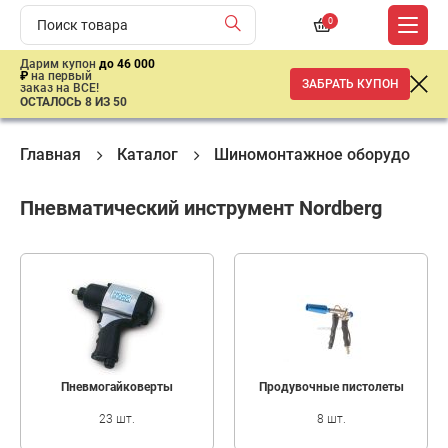
0
Дарим купон
до 46 000
₽
на первый
ЗАБРАТЬ КУПОН
заказ на ВСЕ!
ОСТАЛОСЬ 8 ИЗ 50
Главная
Каталог
Шиномонтажное оборудовани
Пневматический инструмент Nordberg
Пневмогайковерты
Продувочные пистолеты
23 шт.
8 шт.