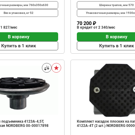
очные размеры, мм
760х350x630
Ширина трапов, мм
570
Вес в упаковке, кг
52
Упаковочные размеры, мм
1930x
70 200 ₽
 1 827/мес
В кредит от 2 340/мес
В корзину
В корзину
Купить в 1 клик
Купить в 1 клик
 подъемника 4123A-4,5T,
Комплект насадок плоских на ла
кая NORDBERG 00-00017898
4122A-4T (2 шт.) NORDBERG 000