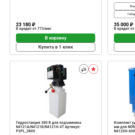
Мак
Габа
23 180 ₽
35 000 ₽
В кредит от 773/мес
В кредит от
В корзину
Купить в 1 клик
Гидростанция 380 В для подъемника
Комплект уд
N4121A/N4121B/N4121H-4T Артикул:
мм для NOR
P2PL_380V
N4125H-600