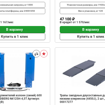
симальная нагрузка, кг
1000
Упаковочные размеры, мм
1930х
риты платформы, мм
2400×350
Вес в упаковке, кг
120
47 100 ₽
 1 167/мес
В кредит от 1 570/мес
В корзину
В корзину
Купить в 1 клик
Купить в 1 клик
линителей колонн (синий) 600
Трапы заездные двусоставные дл
DBERG N4125H-4,5T Артикул:
низким клиренсом (4450J), 2 шт.,
(B)
00017277