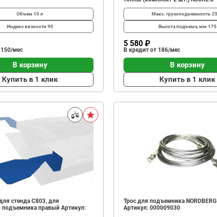
Объем
10 л
Макс. грузоподъемность
2
Индекс вязкости
90
Высота подъема, мм
175
5 580 ₽
 150/мес
В кредит от 186/мес
В корзину
В корзину
Купить в 1 клик
Купить в 1 клик
для стенда C803, для
Трос для подъемника NORDBERG
 подъемника правый Артикул:
Артикул: 000009030