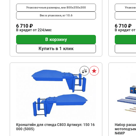
Упаковочные размеры, мм
800x350x300
Упаков
Вес в упаковке, кг
10.6
6 710 ₽
6 710 ₽
В кредит от 224/мес
В кредит от
В корзину
Купить в 1 клик
Кронштейн для стенда C803 Артикул: 150 16
Набор расш
000 (5005)
мотоподъем
N4MP