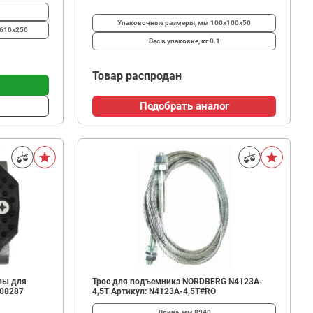
Упаковочные размеры, мм
100х100х50
610x250
Вес в упаковке, кг
0.1
Товар распродан
Подобрать аналог
пы для
Трос для подъемника NORDBERG N4123A-
008287
4,5T Артикул: N4123A-4,5T#RO
Длина, мм
8940