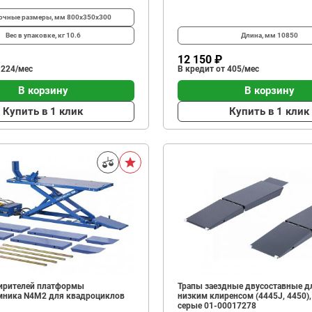
очные размеры, мм
800х350х300
Вес в упаковке, кг
10.6
Длина, мм
10850
12 150 ₽
 224/мес
В кредит от 405/мес
В корзину
В корзину
Купить в 1 клик
Купить в 1 клик
ирителей платформы
Трапы заездные двусоставные дл
ника N4M2 для квадроциклов
низким клиренсом (4445J, 4450), 
серые 01-00017278