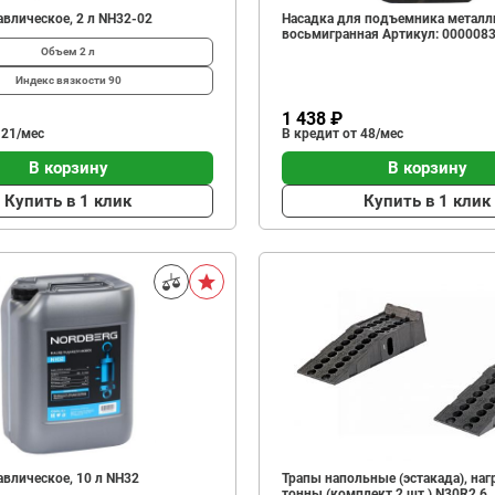
влическое, 2 л NH32-02
Насадка для подъемника металл
восьмигранная Артикул: 000008
Объем
2 л
Индекс вязкости
90
1 438 ₽
 21/мес
В кредит от 48/мес
В корзину
В корзину
Купить в 1 клик
Купить в 1 клик
влическое, 10 л NH32
Трапы напольные (эстакада), нагр
тонны (комплект 2 шт.) N30R2.6