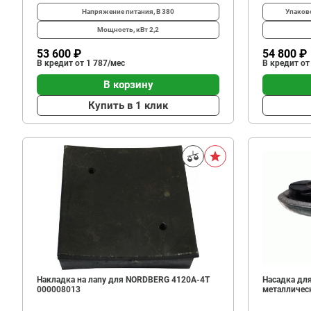
Напряжение питания, В
380
Упаков
Мощность, кВт
2,2
53 600 ₽
54 800 ₽
В кредит от 1 787/мес
В кредит от
В корзину
Купить в 1 клик
Накладка на лапу для NORDBERG 4120A-4T
Насадка для
000008013
металличес