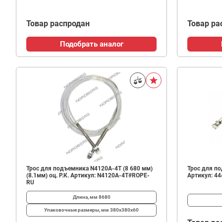
Товар распродан
Товар ра
Подобрать аналог
Трос для подъемника N4120A-4T (8 680 мм)
Трос для п
(8.1мм) оц. Р.К. Артикул: N4120A-4T#ROPE-
Артикул: 4
RU
Длина, мм
8680
Упаковочные размеры, мм
380х380х60