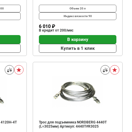
500
Объем
20 л
Индекс вязкости
90
6 010 ₽
В кредит от 200/мес
В корзину
Купить в 1 клик
 4120H-4T
Трос для подъемника NORDBERG 4440T
(L=3025мм) Артикул: 4440T#R3025