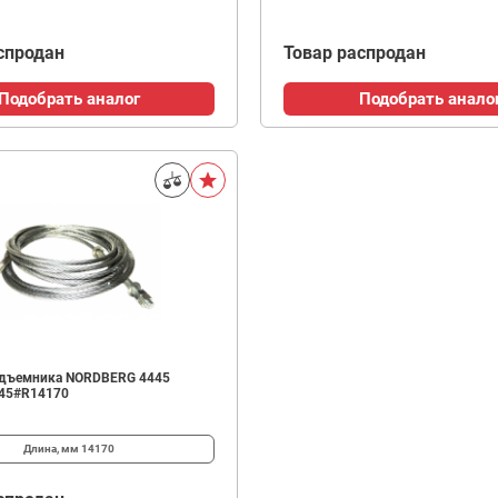
спродан
Товар распродан
Подобрать аналог
Подобрать анало
одъемника NORDBERG 4445
445#R14170
Длина, мм
14170