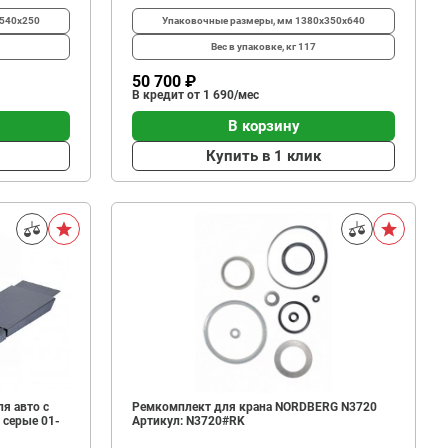
540х250
Упаковочные размеры, мм
1380x350x640
Вес в упаковке, кг
117
50 700 ₽
В кредит от 1 690/мес
В корзину
Купить в 1 клик
я авто с
Ремкомплект для крана NORDBERG N3720
 серые 01-
Артикул: N3720#RK