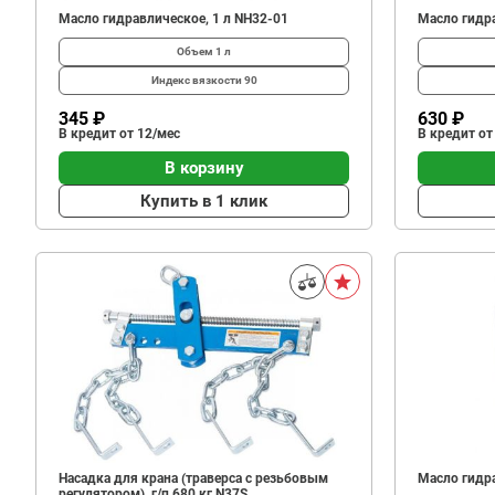
Масло гидравлическое, 1 л NH32-01
Масло гидра
Объем
1 л
Индекс вязкости
90
345 ₽
630 ₽
В кредит от 12/мес
В кредит от
В корзину
Купить в 1 клик
Насадка для крана (траверса с резьбовым
Масло гидра
регулятором), г/п 680 кг N37S