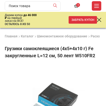
0
Дарим купон
до 46 000
₽
на первый
ЗАБРАТЬ КУПОН
заказ на ВСЕ!
ОСТАЛОСЬ 8 ИЗ 50
Главная
Каталог
Шиномонтажное оборудование
Расходны
Грузики самоклеящиеся (4х5+4х10 г) Fe
закругленные L=12 см, 50 лент W510FR2
Удобные
Гарантия
Доставка
способы
до 3 лет
от 2 дней
555
оплаты
₽
имальная
ма заказа