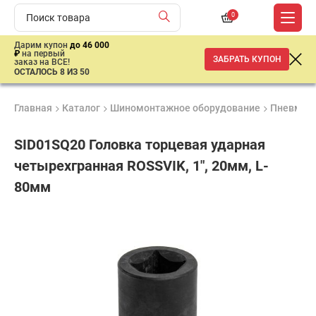
0
Дарим купон
до 46 000
₽
на первый
ЗАБРАТЬ КУПОН
заказ на ВСЕ!
ОСТАЛОСЬ 8 ИЗ 50
Главная
Каталог
Шиномонтажное оборудование
Пневмати
SID01SQ20 Головка торцевая ударная
четырехгранная ROSSVIK, 1", 20мм, L-
80мм
Продукция
Гарантия
Доставк
сертифицирована
до 3 лет
от 2 дне
853
₽
имальная