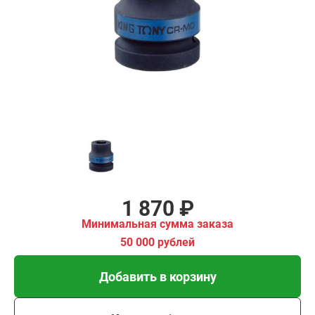
₽
имальная
ма заказа
00 рублей
Добавить в корзину
Купить в 1 клик
В кредит от 62 руб/мес
1 870 ₽
Минимальная сумма заказа
50 000 рублей
Добавить в корзину