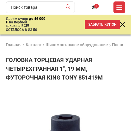
0
Дарим купон
до 46 000
₽
на первый
ЗАБРАТЬ КУПОН
заказ на ВСЕ!
ОСТАЛОСЬ 8 ИЗ 50
Главная
Каталог
Шиномонтажное оборудование
Пневмати
ГОЛОВКА ТОРЦЕВАЯ УДАРНАЯ
ЧЕТЫРЕХГРАННАЯ 1", 19 ММ,
ФУТОРОЧНАЯ KING TONY 851419M
Удобные
Гарантия
Доставка
способы
1 год
от 2 дней
1
оплаты
870