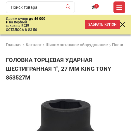
0
Дарим купон
до 46 000
₽
на первый
ЗАБРАТЬ КУПОН
заказ на ВСЕ!
ОСТАЛОСЬ 8 ИЗ 50
Главная
Каталог
Шиномонтажное оборудование
Пневмати
ГОЛОВКА ТОРЦЕВАЯ УДАРНАЯ
ШЕСТИГРАННАЯ 1", 27 ММ KING TONY
853527M
Удобные
Гарантия
Доставка
способы
1 год
от 2 дней
1
оплаты
860