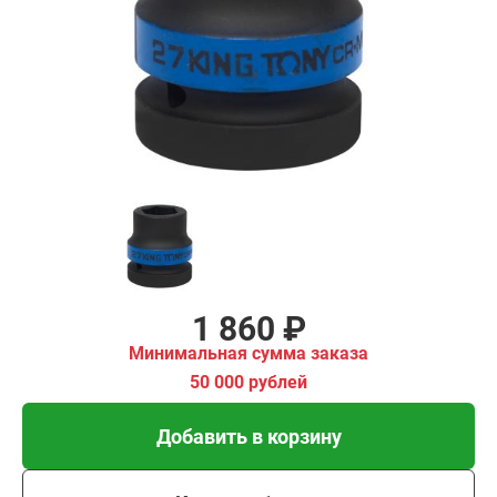
₽
имальная
ма заказа
00 рублей
Добавить в корзину
Купить в 1 клик
В кредит от 62 руб/мес
1 860 ₽
Минимальная сумма заказа
50 000 рублей
Добавить в корзину