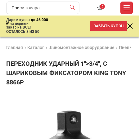
0
Дарим купон
до 46 000
₽
на первый
ЗАБРАТЬ КУПОН
заказ на ВСЕ!
ОСТАЛОСЬ 8 ИЗ 50
Главная
Каталог
Шиномонтажное оборудование
Пневмати
ПЕРЕХОДНИК УДАРНЫЙ 1">3/4", С
ШАРИКОВЫМ ФИКСАТОРОМ KING TONY
8866P
Удобные
Гарантия
Доставка
способы
1 год
от 2 дней
1
оплаты
710