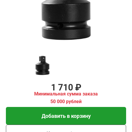
₽
имальная
ма заказа
00 рублей
Добавить в корзину
Купить в 1 клик
В кредит от 57 руб/мес
1 710 ₽
Минимальная сумма заказа
50 000 рублей
Добавить в корзину