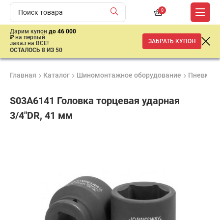
0
Дарим купон
до 46 000
₽
на первый
ЗАБРАТЬ КУПОН
заказ на ВСЕ!
ОСТАЛОСЬ 8 ИЗ 50
Главная
Каталог
Шиномонтажное оборудование
Пневмати
S03A6141 Головка торцевая ударная
3/4"DR, 41 мм
Удобные
Гарантия
Доставка
способы
до 3 лет
от 2 дней
1
оплаты
690
₽