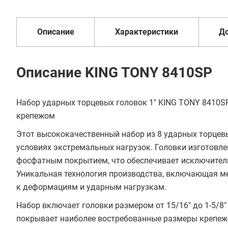
В кредит от 450 руб/
1 год
от 2 дней
оплата
мес
Описание
Характеристики
Д
Описание KING TONY 8410SP
Набор ударных торцевых головок 1" KING TONY 8410S
крепежом
Этот высококачественный набор из 8 ударных торцев
условиях экстремальных нагрузок. Головки изготовл
фосфатным покрытием, что обеспечивает исключитель
Уникальная технология производства, включающая ме
к деформациям и ударным нагрузкам.
Набор включает головки размером от 15/16" до 1-5/8" (15/16
покрывает наиболее востребованные размеры крепежа