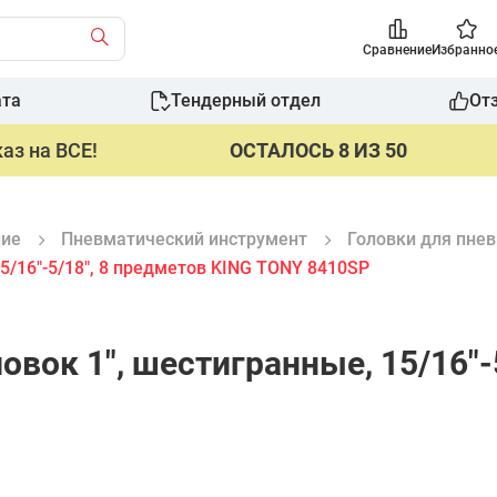
Сравнение
Избранно
ата
Тендерный отдел
От
аз на ВСЕ!
ОСТАЛОСЬ 8 ИЗ 50
ние
Пневматический инструмент
Головки для пне
5/16"-5/18", 8 предметов KING TONY 8410SP
вок 1", шестигранные, 15/16"-