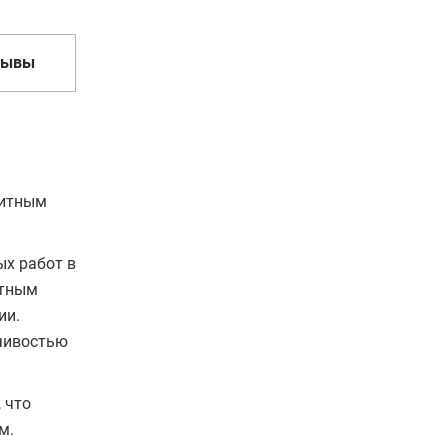
зывы
ритным
х работ в
итным
ии.
йчивостью
, что
м.