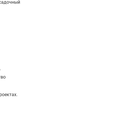
осадочный
е
тво
роектах.