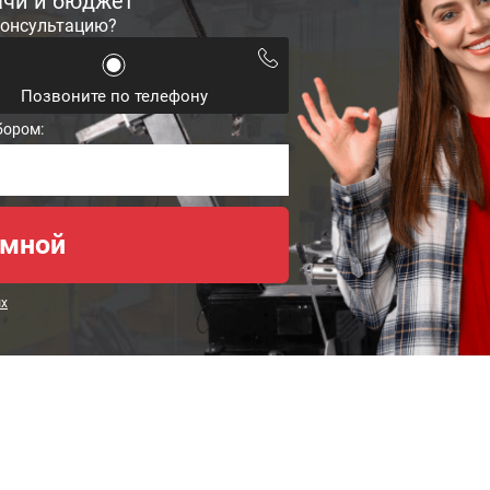
ачи и бюджет
консультацию?
Позвоните по телефону
бором:
ых