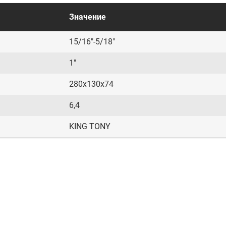
Значение
15/16"-5/18"
1"
280х130х74
6,4
KING TONY