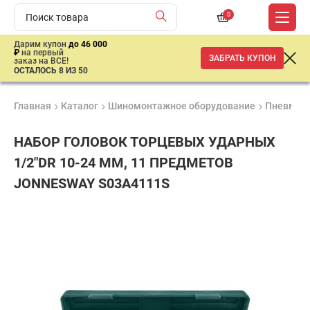
0
Дарим купон
до 46 000
₽
на первый
ЗАБРАТЬ КУПОН
заказ на ВСЕ!
ОСТАЛОСЬ 8 ИЗ 50
Главная
Каталог
Шиномонтажное оборудование
Пневмати
НАБОР ГОЛОВОК ТОРЦЕВЫХ УДАРНЫХ
1/2"DR 10-24 ММ, 11 ПРЕДМЕТОВ
JONNESWAY S03A4111S
Удобные
Гарантия
Доставка
способы
1 год
от 2 дней
4
оплаты
649