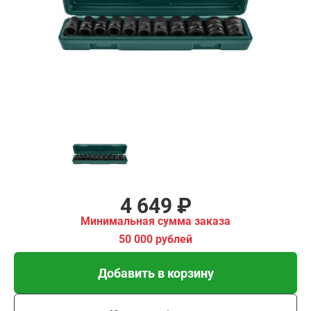
₽
имальная
ма заказа
00 рублей
Добавить в корзину
Купить в 1 клик
В кредит от 155 руб/
мес
4 649 ₽
Минимальная сумма заказа
50 000 рублей
Добавить в корзину