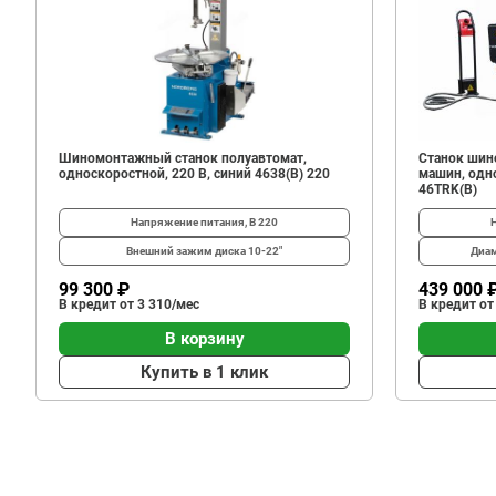
825
В корзину
₽
Шиномонтажный станок полуавтомат,
Станок шин
односкоростной, 220 В, синий 4638(B) 220
машин, одно
46TRK(B)
Напряжение питания, В
220
Внешний зажим диска
10-22"
Диам
99 300 ₽
439 000 
В кредит от 3 310/мес
В кредит от
В корзину
Купить в 1 клик