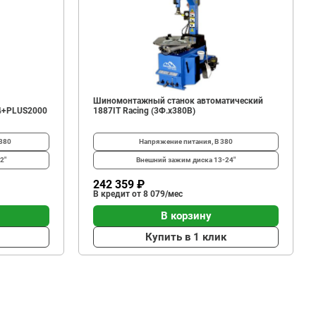
Шиномонтажный станок автоматический
4+PLUS2000
1887IT Racing (3Ф.х380В)
380
Напряжение питания, В
380
2"
Внешний зажим диска
13-24"
242 359 ₽
В кредит от 8 079/мес
В корзину
Купить в 1 клик