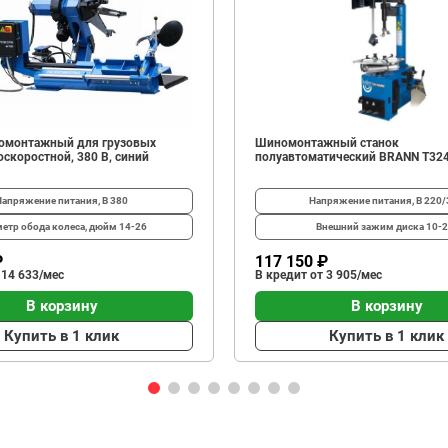
омонтажный для грузовых
Шиномонтажный станок
скоростной, 380 В, синий
полуавтоматический BRANN T32
Напряжение питания, В
380
Напряжение питания, В
220/
етр обода колеса, дюйм
14-26
Внешний зажим диска
10-2
₽
117 150 ₽
 14 633/мес
В кредит от 3 905/мес
В корзину
В корзину
Купить в 1 клик
Купить в 1 клик