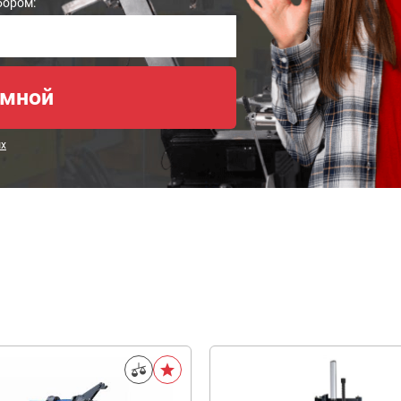
бором:
ых