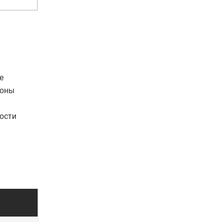
е
зоны
ости