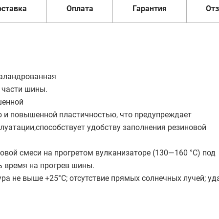
оставка
Оплата
Гарантия
От
каландрованная
 части шины.
шенной
 и повышенной пластичностью, что предупреждает
луатации‚способствует удобству заполнения резиновой
овой смеси на прогретом вулканизаторе (130—160 °С) под
ь время на прогрев шины.
ура не выше +25°С; отсутствие прямых солнечных лучей; у