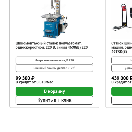
3
100
В корзину
₽
Шиномонтажный станок полуавтомат,
Станок шин
односкоростной, 220 В, синий 4638(B) 220
машин, одно
46TRK(B)
Напряжение питания, В
220
Внешний зажим диска
10-22"
Диам
99 300 ₽
439 000 
В кредит от 3 310/мес
В кредит от
В корзину
Купить в 1 клик