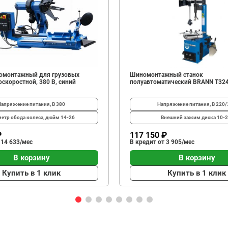
омонтажный для грузовых
Шиномонтажный станок
скоростной, 380 В, синий
полуавтоматический BRANN T32
Напряжение питания, В
380
Напряжение питания, В
220/
етр обода колеса, дюйм
14-26
Внешний зажим диска
10-2
₽
117 150 ₽
 14 633/мес
В кредит от 3 905/мес
В корзину
В корзину
Купить в 1 клик
Купить в 1 клик