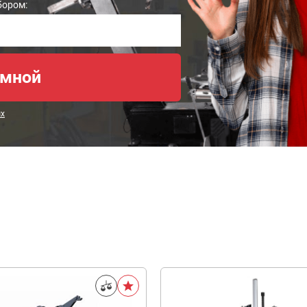
бором:
ых