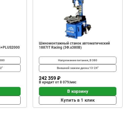
Шиномонтажный станок автоматический
4+PLUS2000
1887IT Racing (3Ф.х380В)
380
Напряжение питания, В
380
2"
Внешний зажим диска
13-24"
242 359 ₽
В кредит от 8 079/мес
В корзину
Купить в 1 клик