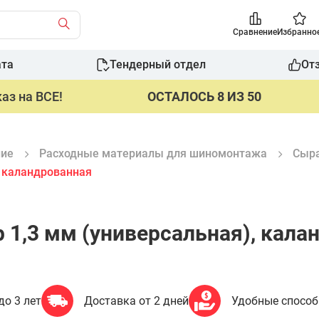
Сравнение
Избранно
ата
Тендерный отдел
От
аз на ВСЕ!
ОСТАЛОСЬ 8 ИЗ 50
ние
Расходные материалы для шиномонтажа
Сыра
, каландрованная
р 1,3 мм (универсальная), кала
до 3 лет
Доставка от 2 дней
Удобные спосо